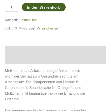
Hibiscus-
In den Warenkorb
Citronengras
+
Kategorie:
Instant Tee
Ingwer
fit
inkl. 7 % MwSt.
zzgl.
Versandkosten
Arbeitsschutzgetränk
Menge
Beschreibung
Zusätzliche Informationen
Meßner Instant Arbeitsschutzgetränke sind ein
wichtiger Beitrag zum Gesundheitsschutz am
Arbeitsplatz. Die Komponenten von Limone fit,
Citronentee fit, Sauerkirsche fit, Orange fit, und
Multivitamin fit begünstigen aktiv die Erhaltung der
Leistung.
Der energiespendende Traubenzucker, verbunden