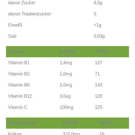
davon Zucker
4,5g
davon Traubenzucker
0
Eiweil3
<1g
Salz
0,03g
Vitamin:
je 100g
% RDA
Vitamin B1
1,4mg
127
Vitamin B2
1,0mg
71
Vitamin B6
2,0mg
143
Vitamin B12
3,0ug
120
Vitamin C
100mg
125
Mineralstoffe
je 100g
%RDA
Kalium
315,0mg
16