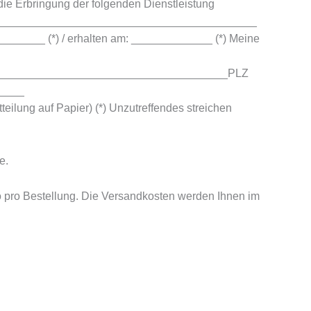
 die Erbringung der folgenden Dienstleistung
__________________________________________
___ (*) / erhalten am: _____________ (*) Meine
______________________________________PLZ
_____
 auf Papier) (*) Unzutreffendes streichen
e.
o pro Bestellung. Die Versandkosten werden Ihnen im