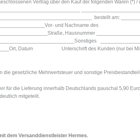
abgeschlossenen Vertrag über den Kauf der folgenden Waren (*) /
______________________________ ____________________
______________________________ bestellt am: ___________
________________Vor- und Nachname des
_________________Straße, Hausnummer ______________
____________________________Sonstiges _____________
Ort, Datum Unterschrift des Kunden (nur bei Mitteilung
n die gesetzliche Mehrwertsteuer und sonstige Preisbestandteil
r für die Lieferung innerhalb Deutschlands pauschal 5,90 Eur
utlich mitgeteilt.
mit dem Versanddienstleister Hermes.