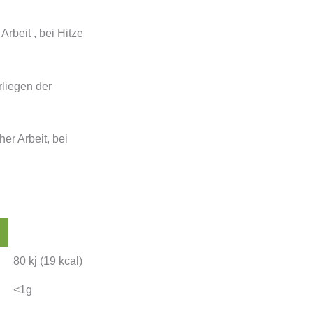
rbeit , bei Hitze
rliegen der
er Arbeit, bei
80 kj (19 kcal)
<1g