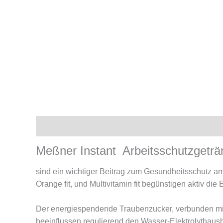
Beschreibung
Zusätzliche Informationen
Meßner Instant Arbeitsschutzgeträ
sind ein wichtiger Beitrag zum Gesundheitsschutz am 
Orange fit, und Multivitamin fit begünstigen aktiv die 
Der energiespendende Traubenzucker, verbunden mit 
beeinflussen regulierend den Wasser-Elektrolythausha