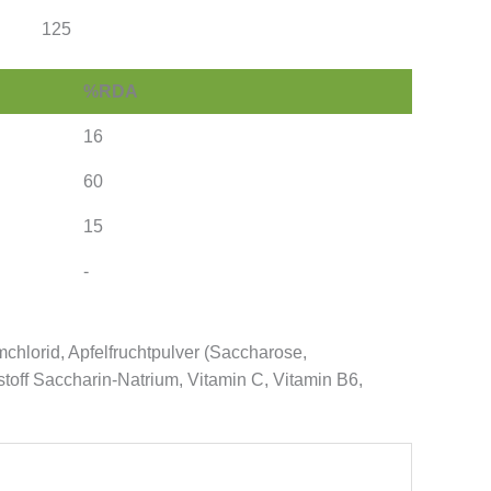
125
%RDA
16
60
15
-
chlorid, Apfelfruchtpulver (Saccharose,
stoff Saccharin-Natrium, Vitamin C, Vitamin B6,