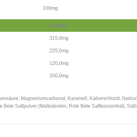
100mg
je 100g
315,0mg
225,0mg
120,0mg
200,0mg
ensäure, Magnesiumcarbonat, Karamell, Kaliumchlorid, Natrium
e Bete Saftpulver (Maltodextrin, Rote Bete Saftkonzentrat), Süß