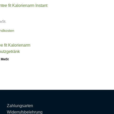
wSt.
ndkosten
e fit Kalorienarm
hutzgetränk
. MwSt
Zahlungsarten
Widerrufsbelehrung